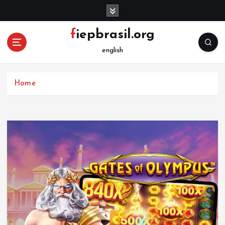
S
k
i
fiepbrasil.org
p
english
t
o
c
Home
o
n
t
e
n
t