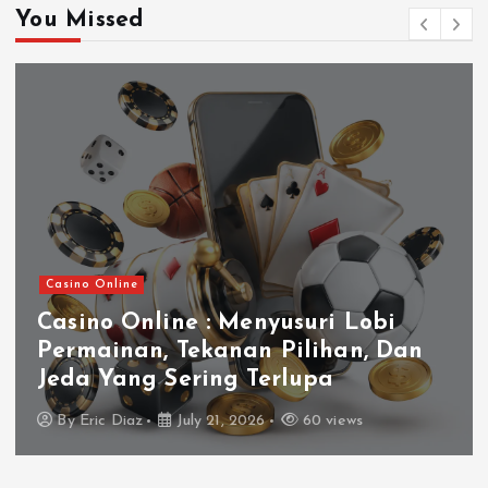
You Missed
Casino Online
Casino Online : Menyusuri Lobi
Permainan, Tekanan Pilihan, Dan
Jeda Yang Sering Terlupa
By
Eric Diaz
July 21, 2026
60 views