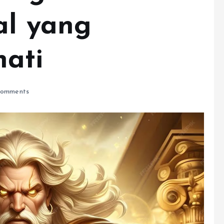
al yang
ati
omments