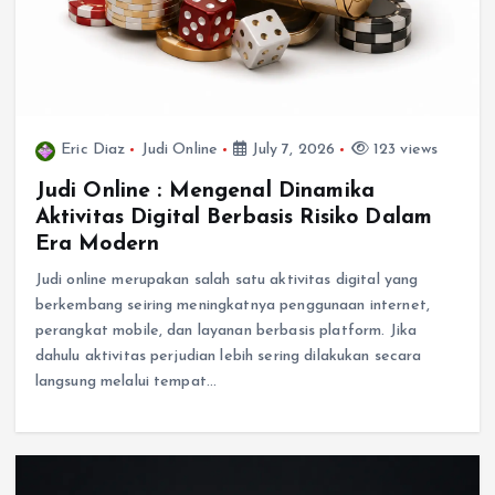
Eric Diaz
Judi Online
July 7, 2026
123 views
Judi Online : Mengenal Dinamika
Aktivitas Digital Berbasis Risiko Dalam
Era Modern
Judi online merupakan salah satu aktivitas digital yang
berkembang seiring meningkatnya penggunaan internet,
perangkat mobile, dan layanan berbasis platform. Jika
dahulu aktivitas perjudian lebih sering dilakukan secara
langsung melalui tempat…