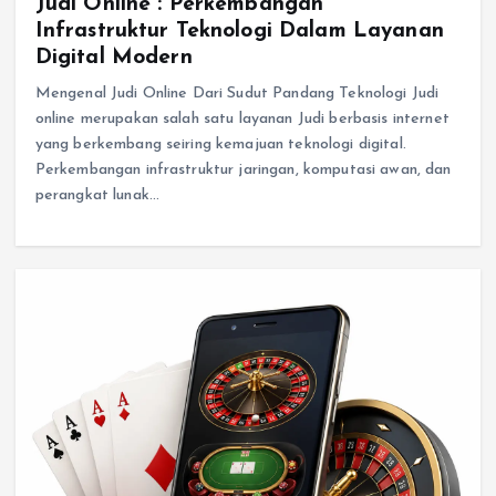
Judi Online : Perkembangan
Infrastruktur Teknologi Dalam Layanan
Digital Modern
Mengenal Judi Online Dari Sudut Pandang Teknologi Judi
online merupakan salah satu layanan Judi berbasis internet
yang berkembang seiring kemajuan teknologi digital.
Perkembangan infrastruktur jaringan, komputasi awan, dan
perangkat lunak…