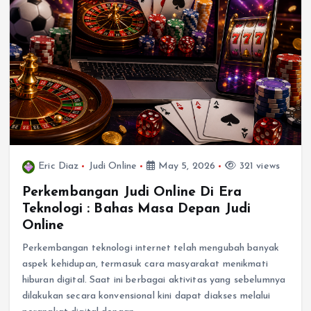
Eric Diaz
Judi Online
May 5, 2026
321 views
Perkembangan Judi Online Di Era
Teknologi : Bahas Masa Depan Judi
Online
Perkembangan teknologi internet telah mengubah banyak
aspek kehidupan, termasuk cara masyarakat menikmati
hiburan digital. Saat ini berbagai aktivitas yang sebelumnya
dilakukan secara konvensional kini dapat diakses melalui