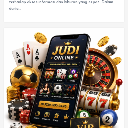
terhadap akses informasi dan hiburan yang cepat. Dalam
dunia…