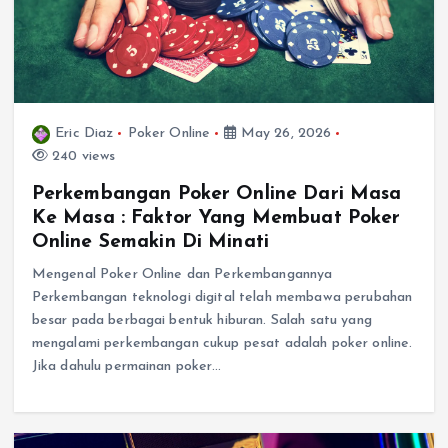
Eric Diaz
Poker Online
May 26, 2026
240 views
Perkembangan Poker Online Dari Masa
Ke Masa : Faktor Yang Membuat Poker
Online Semakin Di Minati
Mengenal Poker Online dan Perkembangannya
Perkembangan teknologi digital telah membawa perubahan
besar pada berbagai bentuk hiburan. Salah satu yang
mengalami perkembangan cukup pesat adalah poker online.
Jika dahulu permainan poker…