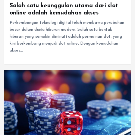
Salah satu keunggulan utama dari slot
online adalah kemudahan akses
Perkembangan teknologi digital telah membawa perubahan
besar dalam dunia hiburan modern. Salah satu bentuk
hiburan yang semakin diminati adalah permainan slot, yang
kini berkembang menjadi slot online. Dengan kemudahan
akses…