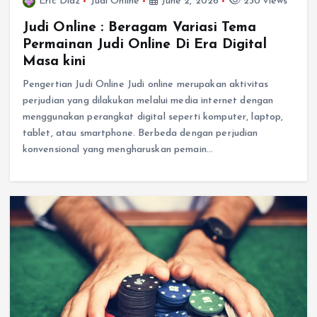
Eric Diaz
Judi Online
June 2, 2026
230 views
Judi Online : Beragam Variasi Tema
Permainan Judi Online Di Era Digital
Masa kini
Pengertian Judi Online Judi online merupakan aktivitas
perjudian yang dilakukan melalui media internet dengan
menggunakan perangkat digital seperti komputer, laptop,
tablet, atau smartphone. Berbeda dengan perjudian
konvensional yang mengharuskan pemain…