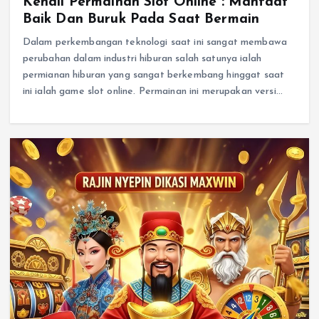
Kenali Permainan Slot Online : Manfaat
Baik Dan Buruk Pada Saat Bermain
Dalam perkembangan teknologi saat ini sangat membawa
perubahan dalam industri hiburan salah satunya ialah
permianan hiburan yang sangat berkembang hinggat saat
ini ialah game slot online. Permainan ini merupakan versi…