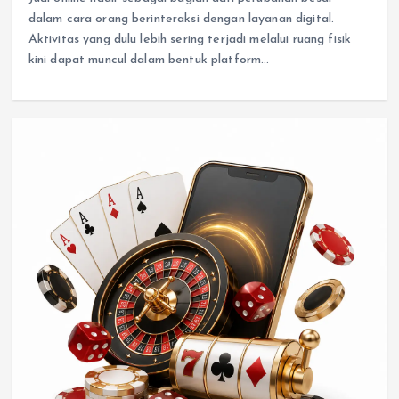
dalam cara orang berinteraksi dengan layanan digital.
Aktivitas yang dulu lebih sering terjadi melalui ruang fisik
kini dapat muncul dalam bentuk platform…