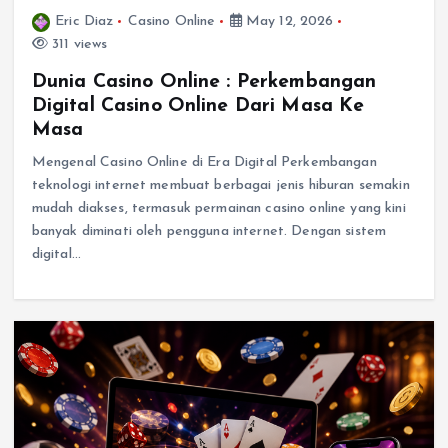
Eric Diaz
Casino Online
May 12, 2026
311 views
Dunia Casino Online : Perkembangan
Digital Casino Online Dari Masa Ke
Masa
Mengenal Casino Online di Era Digital Perkembangan
teknologi internet membuat berbagai jenis hiburan semakin
mudah diakses, termasuk permainan casino online yang kini
banyak diminati oleh pengguna internet. Dengan sistem
digital…