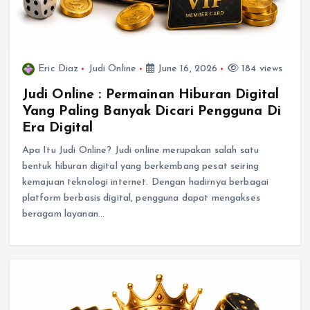
Eric Diaz
Judi Online
June 16, 2026
184 views
Judi Online : Permainan Hiburan Digital
Yang Paling Banyak Dicari Pengguna Di
Era Digital
Apa Itu Judi Online? Judi online merupakan salah satu
bentuk hiburan digital yang berkembang pesat seiring
kemajuan teknologi internet. Dengan hadirnya berbagai
platform berbasis digital, pengguna dapat mengakses
beragam layanan…