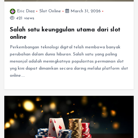
Eric Diaz
Slot Online
March 31, 2026
421 views
Salah satu keunggulan utama dari slot
online
Perkembangan teknologi digital telah membawa banyak
perubahan dalam dunia hiburan. Salah satu yang paling
menonjol adalah meningkatnya popularitas permainan slot
yng kini dapat dimainkan secara daring melalui platform slot
online.…