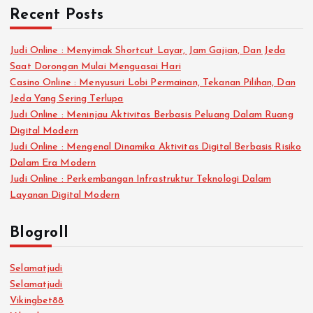
Recent Posts
h
f
o
Judi Online : Menyimak Shortcut Layar, Jam Gajian, Dan Jeda
r
Saat Dorongan Mulai Menguasai Hari
:
Casino Online : Menyusuri Lobi Permainan, Tekanan Pilihan, Dan
Jeda Yang Sering Terlupa
Judi Online : Meninjau Aktivitas Berbasis Peluang Dalam Ruang
Digital Modern
Judi Online : Mengenal Dinamika Aktivitas Digital Berbasis Risiko
Dalam Era Modern
Judi Online : Perkembangan Infrastruktur Teknologi Dalam
Layanan Digital Modern
Blogroll
Selamatjudi
Selamatjudi
Vikingbet88