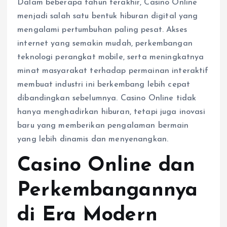
Dalam beberapa tahun terakhir, Casino Online
menjadi salah satu bentuk hiburan digital yang
mengalami pertumbuhan paling pesat. Akses
internet yang semakin mudah, perkembangan
teknologi perangkat mobile, serta meningkatnya
minat masyarakat terhadap permainan interaktif
membuat industri ini berkembang lebih cepat
dibandingkan sebelumnya. Casino Online tidak
hanya menghadirkan hiburan, tetapi juga inovasi
baru yang memberikan pengalaman bermain
yang lebih dinamis dan menyenangkan.
Casino Online dan
Perkembangannya
di Era Modern