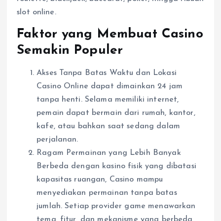
slot online.
Faktor yang Membuat Casino
Semakin Populer
Akses Tanpa Batas Waktu dan Lokasi
Casino Online dapat dimainkan 24 jam
tanpa henti. Selama memiliki internet,
pemain dapat bermain dari rumah, kantor,
kafe, atau bahkan saat sedang dalam
perjalanan.
Ragam Permainan yang Lebih Banyak
Berbeda dengan kasino fisik yang dibatasi
kapasitas ruangan, Casino mampu
menyediakan permainan tanpa batas
jumlah. Setiap provider game menawarkan
tema, fitur, dan mekanisme yang berbeda