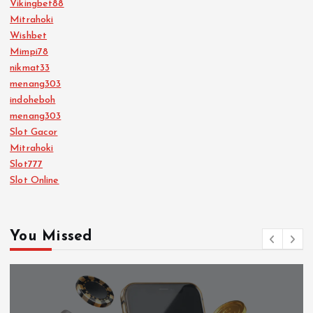
Vikingbet88
Mitrahoki
Wishbet
Mimpi78
nikmat33
menang303
indoheboh
menang303
Slot Gacor
Mitrahoki
Slot777
Slot Online
You Missed