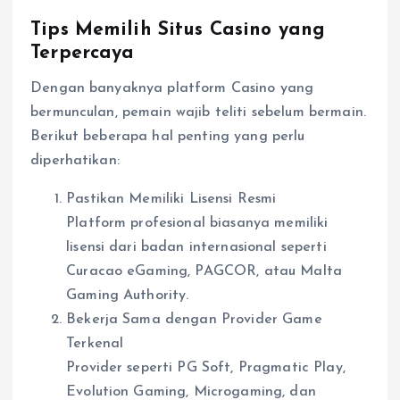
Tips Memilih Situs Casino yang
Terpercaya
Dengan banyaknya platform Casino yang
bermunculan, pemain wajib teliti sebelum bermain.
Berikut beberapa hal penting yang perlu
diperhatikan:
Pastikan Memiliki Lisensi Resmi
Platform profesional biasanya memiliki
lisensi dari badan internasional seperti
Curacao eGaming, PAGCOR, atau Malta
Gaming Authority.
Bekerja Sama dengan Provider Game
Terkenal
Provider seperti PG Soft, Pragmatic Play,
Evolution Gaming, Microgaming, dan