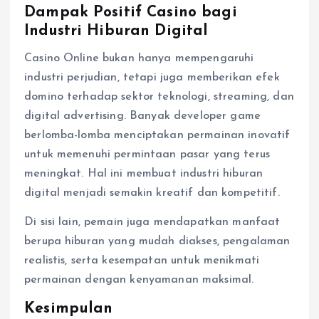
Dampak Positif Casino bagi
Industri Hiburan Digital
Casino Online bukan hanya mempengaruhi
industri perjudian, tetapi juga memberikan efek
domino terhadap sektor teknologi, streaming, dan
digital advertising. Banyak developer game
berlomba-lomba menciptakan permainan inovatif
untuk memenuhi permintaan pasar yang terus
meningkat. Hal ini membuat industri hiburan
digital menjadi semakin kreatif dan kompetitif.
Di sisi lain, pemain juga mendapatkan manfaat
berupa hiburan yang mudah diakses, pengalaman
realistis, serta kesempatan untuk menikmati
permainan dengan kenyamanan maksimal.
Kesimpulan