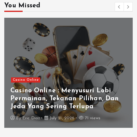
You Missed
Casino Online
Casino Online : Menyusuri Lobi
Permainan, Tekanan Pilihan, Dan
Jeda Yang Sering Terlupa
By
Eric Diaz
July 21, 2026
71 views