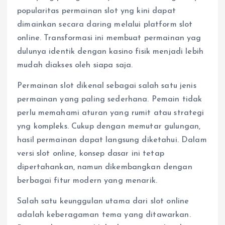
popularitas permainan slot yng kini dapat
dimainkan secara daring melalui platform slot
online. Transformasi ini membuat permainan yag
dulunya identik dengan kasino fisik menjadi lebih
mudah diakses oleh siapa saja.
Permainan slot dikenal sebagai salah satu jenis
permainan yang paling sederhana. Pemain tidak
perlu memahami aturan yang rumit atau strategi
yng kompleks. Cukup dengan memutar gulungan,
hasil permainan dapat langsung diketahui. Dalam
versi slot online, konsep dasar ini tetap
dipertahankan, namun dikembangkan dengan
berbagai fitur modern yang menarik.
Salah satu keunggulan utama dari slot online
adalah keberagaman tema yang ditawarkan.