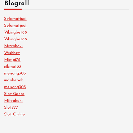
Blogroll
Selamatjudi
Selamatjudi
Vikingbet88
Vikingbet88
Mitrahoki
Wishbet
Mimpi78
nikmat33
menang303
indoheboh
menang303
Slot Gacor
Mitrahoki
Slot777
Slot Online