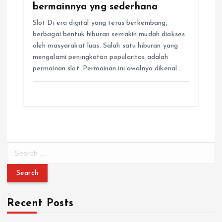
bermainnya yng sederhana
Slot Di era digital yang terus berkembang,
berbagai bentuk hiburan semakin mudah diakses
oleh masyarakat luas. Salah satu hiburan yang
mengalami peningkatan popularitas adalah
permainan slot. Permainan ini awalnya dikenal…
S
e
a
r
c
Recent Posts
h
f