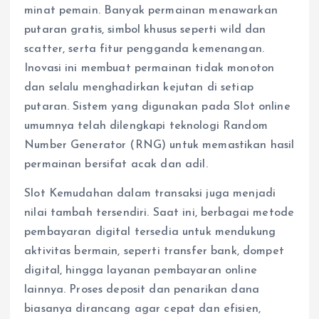
minat pemain. Banyak permainan menawarkan
putaran gratis, simbol khusus seperti wild dan
scatter, serta fitur pengganda kemenangan.
Inovasi ini membuat permainan tidak monoton
dan selalu menghadirkan kejutan di setiap
putaran. Sistem yang digunakan pada Slot online
umumnya telah dilengkapi teknologi Random
Number Generator (RNG) untuk memastikan hasil
permainan bersifat acak dan adil.
Slot Kemudahan dalam transaksi juga menjadi
nilai tambah tersendiri. Saat ini, berbagai metode
pembayaran digital tersedia untuk mendukung
aktivitas bermain, seperti transfer bank, dompet
digital, hingga layanan pembayaran online
lainnya. Proses deposit dan penarikan dana
biasanya dirancang agar cepat dan efisien,