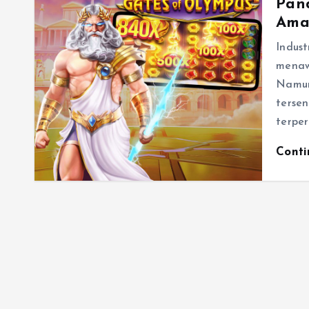
Pand
Ama
Indust
menaw
Namun
terse
terper
Cont