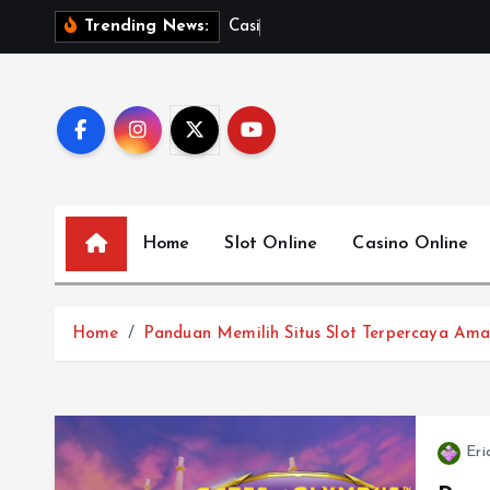
S
C
a
s
i
n
o
O
Trending News:
k
i
p
t
o
c
o
Home
Slot Online
Casino Online
n
t
e
Home
Panduan Memilih Situs Slot Terpercaya A
n
t
Eri