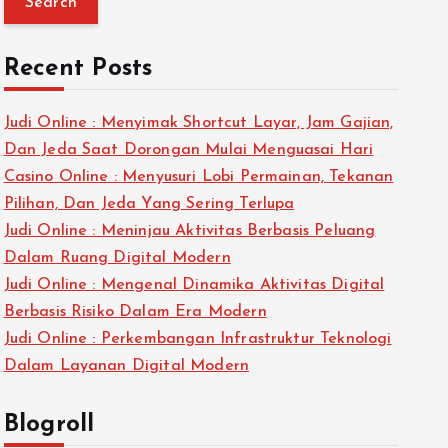
r
c
Recent Posts
h
f
Judi Online : Menyimak Shortcut Layar, Jam Gajian,
o
Dan Jeda Saat Dorongan Mulai Menguasai Hari
r
Casino Online : Menyusuri Lobi Permainan, Tekanan
:
Pilihan, Dan Jeda Yang Sering Terlupa
Judi Online : Meninjau Aktivitas Berbasis Peluang
Dalam Ruang Digital Modern
Judi Online : Mengenal Dinamika Aktivitas Digital
Berbasis Risiko Dalam Era Modern
Judi Online : Perkembangan Infrastruktur Teknologi
Dalam Layanan Digital Modern
Blogroll