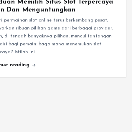
uan Memilih Situs Slot Terpercaya
n Dan Menguntungkan
ri permainan slot online terus berkembang pesat,
arkan ribuan pilihan game dari berbagai provider.
, di tengah banyaknya pilihan, muncul tantangan
ndiri bagi pemain: bagaimana menemukan slot
caya? Istilah ini…
inue reading