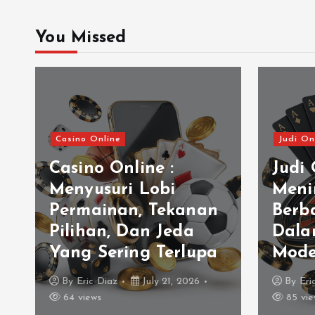
You Missed
Casino Online
Judi On
Casino Online :
Judi 
Menyusuri Lobi
Meni
Permainan, Tekanan
Berb
Pilihan, Dan Jeda
Dala
Yang Sering Terlupa
Mode
By
Eric Diaz
July 21, 2026
By
Eri
64 views
85 vie